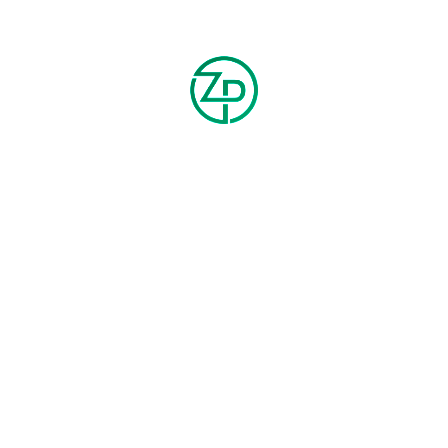
FLEECE FURRY SLIPPERS
ZOUND MINI SHOULDER BAG
$
30.00
$
180.00
$
200.00
HOT
FAUX-SHEARLING BUCKET HAT