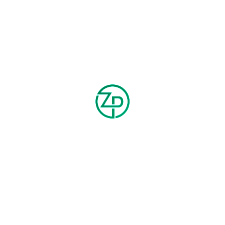
$
200.00
$
250.00
ADD TO CART
Duis aute irure dolor in reprehenderit in voluptate velit esse cillum
dolore eu fugiat nulla pariatur.